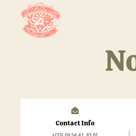
No

Contact Info
+(33) 09 54 42 83 61