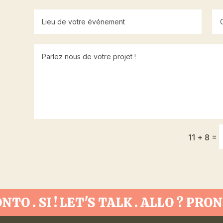
=
11 + 8
RONTO . SI ! LET'S TALK . ALLO ? PRO