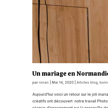
Un mariage en Normandie
par
ronan
|
Mai 14, 2020
|
Articles blog
,
born
Aujourd’hui voici un retour sur le joli 
créatifs ont découvert notre travail Pho
séance d’engagement sur la presqu’île de