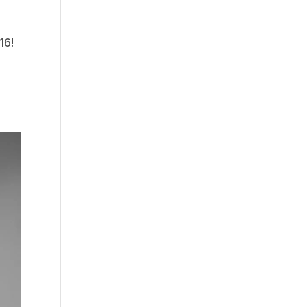
16!
u