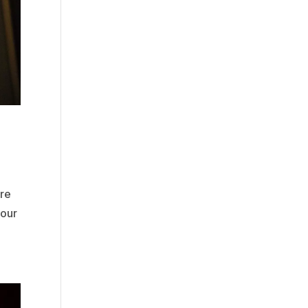
tre
pour