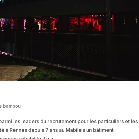
e bambou
armi les leaders du recrutement pour les particuliers et les
nté à Rennes depuis 7 ans au Mabilais un bâtiment
rement réhabilité il y a...