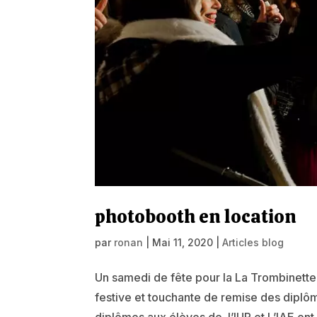
photobooth en location
par
ronan
|
Mai 11, 2020
|
Articles blog
Un samedi de fête pour la La Trombinette
festive et touchante de remise des diplô
diplômes aux élèves de l’IUP et L’IAE ont 