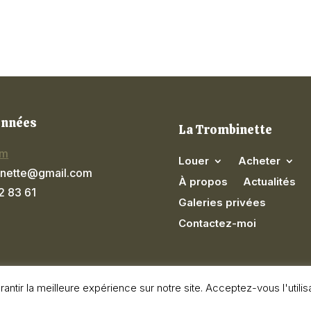
onnées
La Trombinette
am
Louer
Acheter
inette@gmail.com
À propos
Actualités
2 83 61
Galeries privées
Contactez-moi
antir la meilleure expérience sur notre site. Acceptez-vous l'utili
 Normandie – Images et textes non libres de droit –
Location