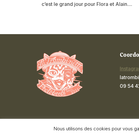
c’est le grand jour pour Flora et Alain....
Coord
Instagr
latromb
09 54 4
Nous utilisons des cookies pour vous gar
La Trombinette 2026
©
– Caen Calvados